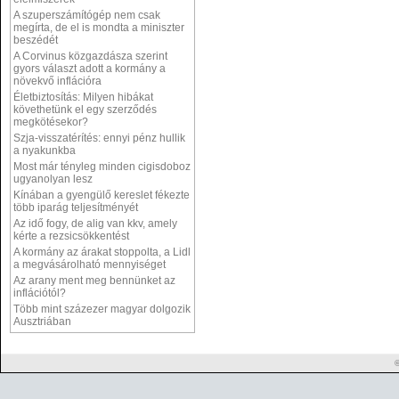
A szuperszámítógép nem csak
megírta, de el is mondta a miniszter
beszédét
A Corvinus közgazdásza szerint
gyors választ adott a kormány a
növekvő inflációra
Életbiztosítás: Milyen hibákat
követhetünk el egy szerződés
megkötésekor?
Szja-visszatérítés: ennyi pénz hullik
a nyakunkba
Most már tényleg minden cigisdoboz
ugyanolyan lesz
Kínában a gyengülő kereslet fékezte
több iparág teljesítményét
Az idő fogy, de alig van kkv, amely
kérte a rezsicsökkentést
A kormány az árakat stoppolta, a Lidl
a megvásárolható mennyiséget
Az arany ment meg bennünket az
inflációtól?
Több mint százezer magyar dolgozik
Ausztriában