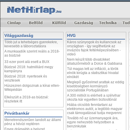
Világgazdaság
HVG
Több jut a tehetséges gyerekekre,
Káros szúnyogok és kullancsok az
kevesebb a táboroztatásra
országban - így segíthetünk az
inváziós fajok feltérképezésében -
A munkaadók szerint reális a 2018-
videó
as büdzsé
Nem készít több divatcikket
33 ezer pont alá esett a BUX
állatszőrméből a Dolce & Gabbana
Büdzsé 2018: hatmilliárd megy
Túl magas lett az infláció, a török
kampányra
elnök kirúgta a statisztikai hivatal
Büdzsé 2018: nyertesek és
elnökét
vesztesek
Meglepő győzelmet arattak az eddig
Húszezren dolgoznak a kínai ellen-
kisebbségben kormányzó
Wikipédián
szocialisták Portugáliában
A 300 milliót is elérheti a szélvihar
Elkészült a 2018-as büdzsé:
okozta kár egyetlen biztosítónál
részletek itt
Hiába olcsóbb fenntartani az
elektromos autót, a legtöbb magyar
Privátbankár
csak támogatással tudja megvenni
Tovább nő az üzemanyagok ára,
Menetrendszerűen landolt az állami
egyre nehezebb helyzetben a
pénz a hévízi reptéren
benzinkutak
Egyre drámaibb a helyzet