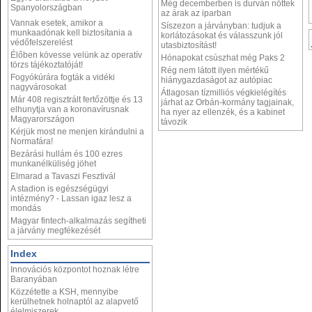
Még decemberben is durván nőttek
Spanyolországban
az árak az iparban
Vannak esetek, amikor a
Síszezon a járványban: tudjuk a
munkaadónak kell biztosítania a
korlátozásokat és válasszunk jól
védőfelszerelést
utasbiztosítást!
Élőben kövesse velünk az operatív
Hónapokat csúszhat még Paks 2
törzs tájékoztatóját!
Rég nem látott ilyen mértékű
Fogyókúrára fogták a vidéki
hiánygazdaságot az autópiac
nagyvárosokat
Átlagosan tízmilliós végkielégítés
Már 408 regisztrált fertőzöttje és 13
járhat az Orbán-kormány tagjainak,
elhunytja van a koronavírusnak
ha nyer az ellenzék, és a kabinet
Magyarországon
távozik
Kérjük most ne menjen kirándulni a
Normafára!
Bezárási hullám és 100 ezres
munkanélküliség jöhet
Elmarad a Tavaszi Fesztivál
A stadion is egészségügyi
intézmény? - Lassan igaz lesz a
mondás
Magyar fintech-alkalmazás segítheti
a járvány megfékezését
Index
Innovációs központot hoznak létre
Baranyában
Közzétette a KSH, mennyibe
kerülhetnek holnaptól az alapvető
élelmiszerek